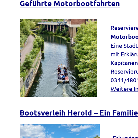
Geführte Motorbootfahrten
Reservier
Motorboo
Eine Stadt
mit Erklä
Kapitänen
Reservieru
0341/480
Weitere I
Bootsverleih Herold – Ein Famili
Erkunden