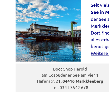
Seit vie
See in 
der See 
Markkle
Dort fin
alles er
benötig
Weitere 
Boot Shop Herold
am Cospudener See am Pier 1
Hafenstr. 21
, 04416 Markkleeberg
Tel. 0341 3542 678