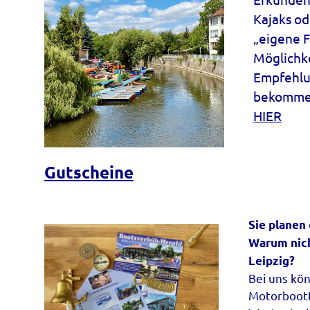
Kajaks od
„eigene F
Möglichke
Empfehlu
bekommen 
HIER
Gutscheine
Sie planen
Warum nich
Leipzig?
Bei uns kö
Motorbootf