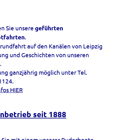
en Sie unsere
geführten
tfahrten
.
rundfahrt auf den Kanälen von Leipzig
rung und Geschichten von unseren
.
ng ganzjährig möglich unter Tel.
1124.
nfos HIER
enbetrieb
seit 1888
 Sie mit einem unserer Ruderboote,