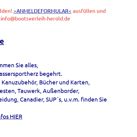
lden!
>ANMELDEFORMULAR<
ausfüllen und
n info@bootsverleih-herold.de
ße
men Sie alles,
assersportherz begehrt.
, Kanuzubehör, Bücher und Karten,
esten, Tauwerk, Außenborder,
idung, Canadier, SUP´s, u.v.m. finden Sie
nfos HIER